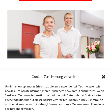
Cookie-Zustimmung verwalten
Um Ihnen ein optimales Erlebnis zu bieten, verwenden wir Technologien wie
Cookies, um Geräteinformationen zu speichern bzw. darauf zuzugreifen. Wenn
Sie diesen Technologien zustimmen, können wir Daten wie das Surfverhalten
oder eindeutige IDs auf dieser Website verarbeiten. Wenn Sie Ihre Zustimmung
nicht erteilen oder zurückziehen, können bestimmte Merkmale und Funktionen
beeinträchtigt werden.
Copyright © 2022 | UROLOGISCHE PRAXIS SCHÖNFELDER STRAßER |