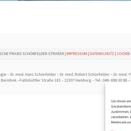
ISCHE PRAXIS SCHÖNFELDER STRAßER |
IMPRESSUM
|
DATENSCHUTZ
|
COOKIE-
ogie – Dr. med. Hans Schönfelder – Dr. med. Robert Schönfelder – Dr. med. 
armbek –Fuhlsbüttler Straße 182 – 22307 Hamburg – Tel.: 040- 690 30 90 – 
Um Ihnen ein
Geräteinform
zustimmen, k
verarbeiten.
Merkmale und