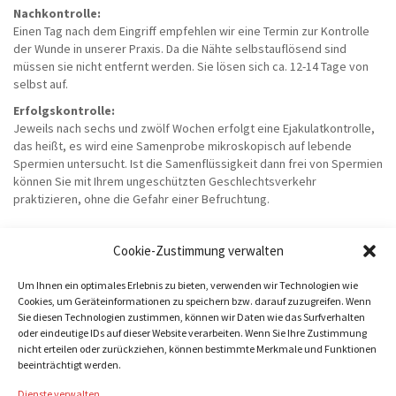
Nachkontrolle:
Einen Tag nach dem Eingriff empfehlen wir eine Termin zur Kontrolle
der Wunde in unserer Praxis. Da die Nähte selbstauflösend sind
müssen sie nicht entfernt werden. Sie lösen sich ca. 12-14 Tage von
selbst auf.
Erfolgskontrolle:
Jeweils nach sechs und zwölf Wochen erfolgt eine Ejakulatkontrolle,
das heißt, es wird eine Samenprobe mikroskopisch auf lebende
Spermien untersucht. Ist die Samenflüssigkeit dann frei von Spermien
können Sie mit Ihrem ungeschützten Geschlechtsverkehr
praktizieren, ohne die Gefahr einer Befruchtung.
Cookie-Zustimmung verwalten
Um Ihnen ein optimales Erlebnis zu bieten, verwenden wir Technologien wie
Cookies, um Geräteinformationen zu speichern bzw. darauf zuzugreifen. Wenn
Sie diesen Technologien zustimmen, können wir Daten wie das Surfverhalten
oder eindeutige IDs auf dieser Website verarbeiten. Wenn Sie Ihre Zustimmung
nicht erteilen oder zurückziehen, können bestimmte Merkmale und Funktionen
beeinträchtigt werden.
Copyright © 2022 | UROLOGISCHE PRAXIS SCHÖNFELDER STRAßER |
IMPRESSUM
|
DATENSCHUTZ
|
COOKIE-RICHTLINIE (EU)
Web by
3G1A
Dienste verwalten