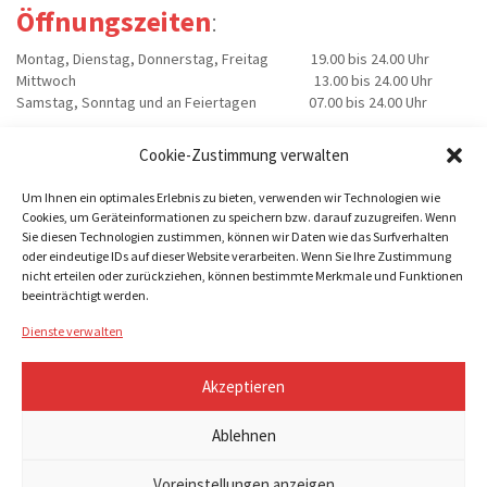
Öffnungszeiten
:
Montag, Dienstag, Donnerstag, Freitag 19.00 bis 24.00 Uhr
Mittwoch 13.00 bis 24.00 Uhr
Samstag, Sonntag und an Feiertagen 07.00 bis 24.00 Uhr
Cookie-Zustimmung verwalten
Um Ihnen ein optimales Erlebnis zu bieten, verwenden wir Technologien wie
Cookies, um Geräteinformationen zu speichern bzw. darauf zuzugreifen. Wenn
Sie diesen Technologien zustimmen, können wir Daten wie das Surfverhalten
oder eindeutige IDs auf dieser Website verarbeiten. Wenn Sie Ihre Zustimmung
nicht erteilen oder zurückziehen, können bestimmte Merkmale und Funktionen
beeinträchtigt werden.
Copyright © 2022 | UROLOGISCHE PRAXIS SCHÖNFELDER STRAßER |
IMPRESSUM
|
DATENSCHUTZ
|
COOKIE-RICHTLINIE (EU)
Web by
3G1A
Dienste verwalten
Akzeptieren
Fachärzte für Urologie – Dr.
med. Hans Schönfelder – Dr.
Ablehnen
med. Robert Schönfelder – Dr.
med. Yvonne Straßer
Voreinstellungen anzeigen
Urologen Hamburg Barmbek –Fuhlsbüttler Straße 182 – 22307