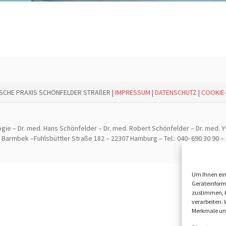
ISCHE PRAXIS SCHÖNFELDER STRAßER |
IMPRESSUM
|
DATENSCHUTZ
|
COOKIE-
ogie – Dr. med. Hans Schönfelder – Dr. med. Robert Schönfelder – Dr. med. 
armbek –Fuhlsbüttler Straße 182 – 22307 Hamburg – Tel.: 040- 690 30 90 – 
Um Ihnen ein
Geräteinform
zustimmen, k
verarbeiten.
Merkmale und