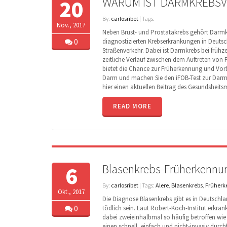
WARUM IST DARMKREBSV
20
By:
carlosribet
| Tags:
Nov., 2017
Neben Brust- und Prostatakrebs gehört Darmk
0
diagnostizierten Krebserkrankungen in Deuts
Straßenverkehr. Dabei ist Darmkrebs bei frühz
zeitliche Verlauf zwischen dem Auftreten von
bietet die Chance zur Früherkennung und Vorb
Darm und machen Sie den iFOB-Test zur Darmk
hier einen aktuellen Beitrag des Gesundsheits
READ MORE
Blasenkrebs-Früherkennun
6
By:
carlosribet
| Tags:
Alere
,
Blasenkrebs
,
Früher
Okt., 2017
Die Diagnose Blasenkrebs gibt es in Deutschla
0
tödlich sein. Laut Robert-Koch-Institut erkra
dabei zweieinhalbmal so häufig betroffen wie
einen schnell, einfach und nicht-invasiv du