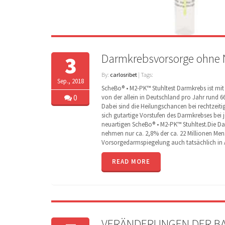
Darmkrebsvorsorge ohne N
3
By:
carlosribet
| Tags:
Sep., 2018
ScheBo® • M2-PK™ Stuhltest Darmkrebs ist mit 
0
von der allein in Deutschland pro Jahr rund 6
Dabei sind die Heilungschancen bei rechtzeit
sich gutartige Vorstufen des Darmkrebses bei
neuartigen ScheBo® • M2-PK™ Stuhltest.Die Da
nehmen nur ca. 2,8% der ca. 22 Millionen Mens
Vorsorgedarmspiegelung auch tatsächlich in
READ MORE
VERÄNDERUNGEN DER B