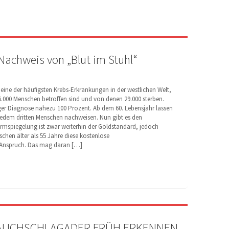
achweis von „Blut im Stuhl“
eine der häufigsten Krebs-Erkrankungen in der westlichen Welt,
6.000 Menschen betroffen sind und von denen 29.000 sterben.
iger Diagnose nahezu 100 Prozent. Ab dem 60. Lebensjahr lassen
 jedem dritten Menschen nachweisen. Nun gibt es den
rmspiegelung ist zwar weiterhin der Goldstandard, jedoch
chen älter als 55 Jahre diese kostenlose
 Anspruch. Das mag daran […]
AUCHSCHLAGADER FRÜH ERKENNEN