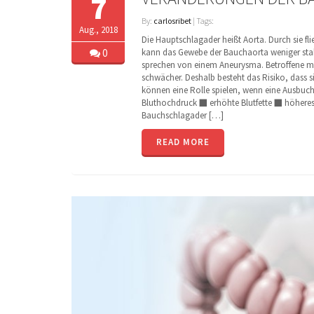
7
By:
carlosribet
| Tags:
Aug., 2018
Die Hauptschlagader heißt Aorta. Durch sie f
0
kann das Gewebe der Bauchaorta weniger stab
sprechen von einem Aneurysma. Betroffene mer
schwächer. Deshalb besteht das Risiko, dass 
können eine Rolle spielen, wenn eine Ausbuc
Bluthochdruck ■ erhöhte Blutfette ■ höheres
Bauchschlagader […]
READ MORE