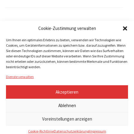
Cookie-Zustimmung verwalten
Um Ihnen ein optimales Erlebnis zu bieten, verwenden wir Technologien wie
Cookies, um Geräteinformationen zu speichern bzw. darauf zuzugreifen. Wenn
Sie diesen Technologien zustimmen, können wir Daten wie das Surfverhalten
oder eindeutige IDs auf dieser Website verarbeiten. Wenn Sie Ihre Zustimmung
nicht erteilen oder zurückziehen, können bestimmte Merkmale und Funktionen
beeinträchtigt werden.
Copyright © 2022 | UROLOGISCHE PRAXIS SCHÖNFELDER STRAßER |
IMPRESSUM
|
DATENSCHUTZ
|
COOKIE-RICHTLINIE (EU)
Web by
3G1A
Dienste verwalten
Akzeptieren
Fachärzte für Urologie – Dr.
med. Hans Schönfelder – Dr.
Ablehnen
med. Robert Schönfelder – Dr.
med. Yvonne Straßer
Voreinstellungen anzeigen
Urologen Hamburg Barmbek –Fuhlsbüttler Straße 182 – 22307
Hamburg – Tel.: 040- 690 30 90 – E-Mail: info@die-urologen.net
Cookie-Richtlinie
Datenschutzerklärung
Impressum