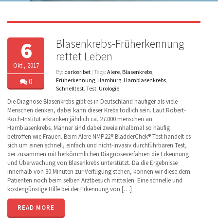
Blasenkrebs-Früherkennung
6
rettet Leben
Okt., 2017
By:
carlosribet
| Tags:
Alere
,
Blasenkrebs
,
Früherkennung
,
Hamburg
,
Harnblasenkrebs
,
0
Schnelltest
,
Test
,
Urologie
Die Diagnose Blasenkrebs gibt es in Deutschland häufiger als viele
Menschen denken, dabei kann dieser Krebs tödlich sein. Laut Robert-
Koch-Institut erkranken jährlich ca. 27.000 menschen an
Harnblasenkrebs. Männer sind dabei zweieinhalbmal so häufig
betroffen wie Frauen. Beim Alere NMP22® BladderChek®-Test handelt es
sich um einen schnell, einfach und nicht-invasiv durchführbaren Test,
der zusammen mit herkömmlichen Diagnoseverfahren die Erkennung
und Überwachung von Blasenkrebs unterstützt. Da die Ergebnisse
innerhalb von 30 Minuten zur Verfügung stehen, können wir diese dem
Patienten noch beim selben Arztbesuch mitteilen. Eine schnelle und
kostengünstige Hilfe bei der Erkennung von […]
READ MORE