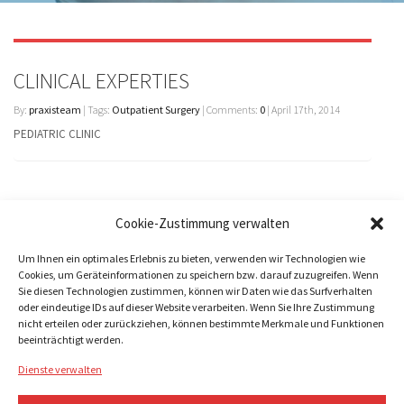
CLINICAL EXPERTIES
By:
praxisteam
| Tags:
Outpatient Surgery
| Comments:
0
| April 17th, 2014
PEDIATRIC CLINIC
Cookie-Zustimmung verwalten
Um Ihnen ein optimales Erlebnis zu bieten, verwenden wir Technologien wie
Cookies, um Geräteinformationen zu speichern bzw. darauf zuzugreifen. Wenn
Sie diesen Technologien zustimmen, können wir Daten wie das Surfverhalten
oder eindeutige IDs auf dieser Website verarbeiten. Wenn Sie Ihre Zustimmung
nicht erteilen oder zurückziehen, können bestimmte Merkmale und Funktionen
beeinträchtigt werden.
Copyright © 2022 | UROLOGISCHE PRAXIS SCHÖNFELDER STRAßER |
IMPRESSUM
|
DATENSCHUTZ
|
COOKIE-RICHTLINIE (EU)
Web by
3G1A
Dienste verwalten